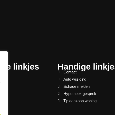
ge linkjes
Handige linkje
Contact
ds
Auto wijziging
s
ingen
Schade melden
en
Hypotheek gesprek
ingen
Tip aankoop woning