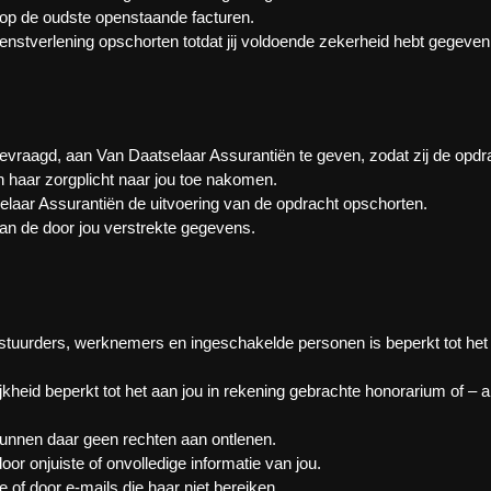
 op de oudste openstaande facturen.
enstverlening opschorten totdat jij voldoende zekerheid hebt gegeven 
gevraagd, aan Van Daatselaar Assurantiën te geven, zodat zij de opdr
ën haar zorgplicht naar jou toe nakomen.
atselaar Assurantiën de uitvoering van de opdracht opschorten.
 van de door jou verstrekte gegevens.
tuurders, werknemers en ingeschakelde personen is beperkt tot het b
heid beperkt tot het aan jou in rekening gebrachte honorarium of – als
kunnen daar geen rechten aan ontlenen.
or onjuiste of onvolledige informatie van jou.
e of door e-mails die haar niet bereiken.