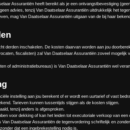
selaar Assurantiën heeft bereikt als je een ontvangstbevestiging (ge
n geen advies, tenzij Van Daatselaar Assurantiën uitdrukkelijk het tege
geven, mag Van Daatselaar Assurantiën uitgaan van de bij haar beke
den
acht derden inschakelen. De kosten daarvan worden aan jou doorbere
caten, fiscalisten) zal Van Daatselaar Assurantiën zoveel mogelijk vo
ten of administratiebureaus) is Van Daatselaar Assurantiën wel veran
ng
ële instelling aan jou berekent of er wordt een uurtarief of vast bedra
kend. Tarieven kunnen tussentijds stijgen als de kosten stijgen.
ld, tenzij anders is afgesproken.
hebben voor dekking of kan het leiden tot executoriale verkoop van ee
ls Van Daatselaar Assurantiën de tegenvordering schriftelijk en zonde
 zonder dat een ingebrekestelling nodig is.