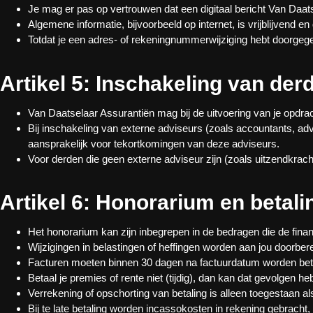
Je mag er pas op vertrouwen dat een digitaal bericht Van Daat
Algemene informatie, bijvoorbeeld op internet, is vrijblijvend e
Totdat je een adres- of rekeningnummerwijziging hebt doorge
Artikel 5: Inschakeling van der
Van Daatselaar Assurantiën mag bij de uitvoering van je opdr
Bij inschakeling van externe adviseurs (zoals accountants, advo
aansprakelijk voor tekortkomingen van deze adviseurs.
Voor derden die geen externe adviseur zijn (zoals uitzendkrach
Artikel 6: Honorarium en betali
Het honorarium kan zijn inbegrepen in de bedragen die de financi
Wijzigingen in belastingen of heffingen worden aan jou doorbere
Facturen moeten binnen 30 dagen na factuurdatum worden betaa
Betaal je premies of rente niet (tijdig), dan kan dat gevolgen 
Verrekening of opschorting van betaling is alleen toegestaan a
Bij te late betaling worden incassokosten in rekening gebracht,