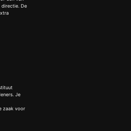
directie. De
xtra
tituut
leners. Je
je zaak voor