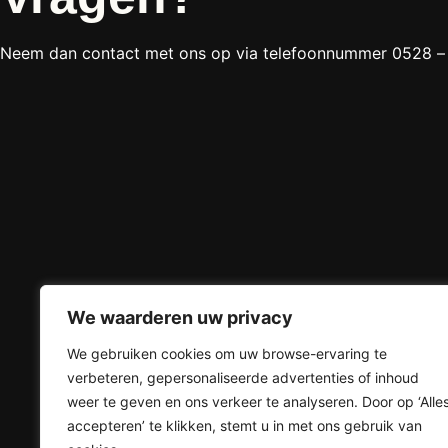
Neem dan contact met ons op via telefoonnummer 0528 – 
We waarderen uw privacy
Bezoekadres
Handi
We gebruiken cookies om uw browse-ervaring te
Beukemaplein 16,
Over ons
verbeteren, gepersonaliseerde advertenties of inhoud
7906 AK Hoogeveen
Downloa
weer te geven en ons verkeer te analyseren. Door op ‘Alle
(0528) 22 11 07
Verzeker
accepteren’ te klikken, stemt u in met ons gebruik van
info@vandaatselaar.nl