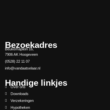
Bezoekadres
Beukemaplein 16,
7906 AK Hoogeveen
(0528) 22 11 07
info@vandaatselaar.nl
Handige linkjes
Over ons
Downloads
Verzekeringen
Hypotheken