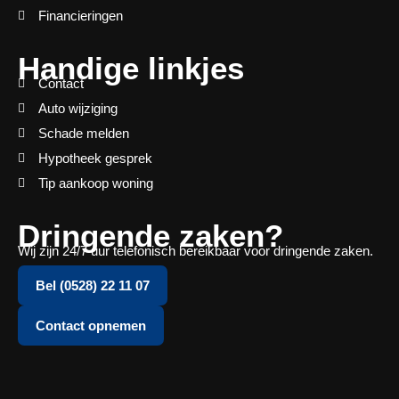
Financieringen
Handige linkjes
Contact
Auto wijziging
Schade melden
Hypotheek gesprek
Tip aankoop woning
Dringende zaken?
Wij zijn 24/7 uur telefonisch bereikbaar voor dringende zaken.
Bel (0528) 22 11 07
Contact opnemen